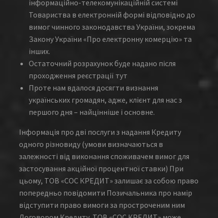
інформаційно-телекомунікаційній системі
Товариства в електронній формі відповідно до
вимог чинного законодавства України, зокрема
Закону України «Про електронну комерцію» та
інших.
Остаточний розрахунок буде надано після
проходження реєстрації тут
Проте нам вдалося досягти визнання
українських громадян, адже, клієнт для нас з
першого дня – найцінніше і основне.
Інформація про дві послуги з надання Кредиту
одного різновиду (умови визначаються в
залежності від виконання споживачем вимог для
застосування акційної процентної ставки) При
цьому, ТОВ «СОС КРЕДИТ» залишає за собою право
попередньо повідомити Позичальника про намір
відступити право вимоги за простроченим ним
Договором Кредиту. ТОВ «СОС КРЕДИТ» може