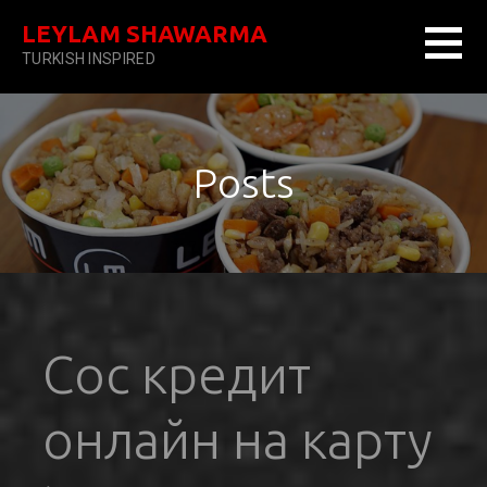
Skip
LEYLAM SHAWARMA
to
TURKISH INSPIRED
content
Posts
Сос кредит
онлайн на карту