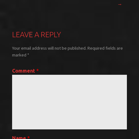
navigation
→
LEAVE A REPLY
Your email address will not be published.
Required fields are
marked
*
Comment
*
Name
*