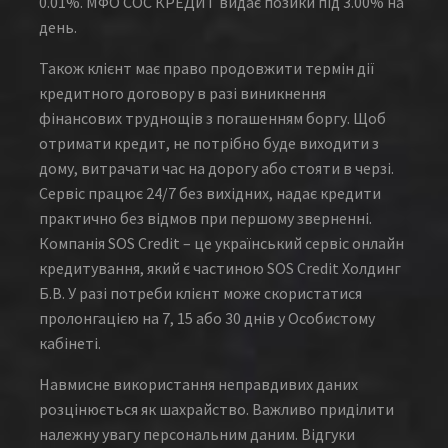
0.01%. МФО СОС КРЕДИТ видає позики під 3.00% на
день.
Також клієнт має право продовжити термін дії
кредитного договору в разі виникнення
фінансових труднощів з погашенням боргу. Щоб
отримати кредит, не потрібно буде виходити з
дому, витрачати час на дорогу або стояти в черзі.
Сервіс працює 24/7 без вихідних, надає кредити
практично без відмов при першому зверненні.
Компанія SOS Credit – це український сервіс онлайн
кредитування, який є частиною SOS Credit Холдинг
Б.В. У разі потреби клієнт може скористатися
пролонгацією на 7, 15 або 30 днів у Особистому
кабінеті.
Навмисне використання неправдивих даних
розцінюється як шахрайство. Важливо приділити
належну увагу персональним даним. Відгуки