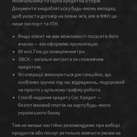
позичальника та гарна кредитна історія.
Документи знадобляться у будь-якому випадку,
щоб укласти договір на певне ім’я, але в МФО це
лише паспорт та ІПН.
Якщо клієнт не має можливості погасити його
вчасно — він оформляє пролонгацію.
00 коп.Тіло до повернення грн.
ЗВСК – загальні витрати за споживчим
кредитом;
Усі операції виконуються дистанційно, що
особливо зручно під час відряджень, подорожей
чи просто у щільному графіку роботи.
Спосіб надання кредиту Сос Кредит —
безготівковий платіж на карту будь-якого
українського банку.
Тим не менше настійно рекомендуємо при виборі
продуктів або послуг ретельно вивчати умови на