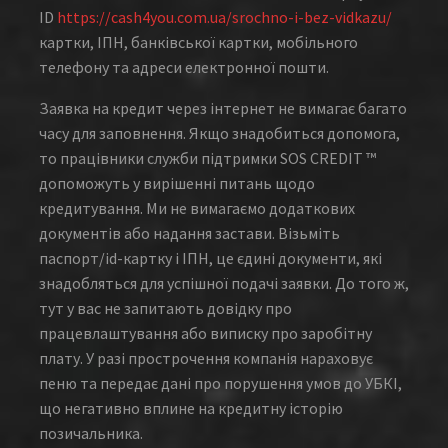
ID
https://cash4you.com.ua/srochno-i-bez-vidkazu/
картки, ІПН, банківської картки, мобільного
телефону та адреси електронної пошти.
Заявка на кредит через інтернет не вимагає багато
часу для заповнення. Якщо знадобиться допомога,
то працівники служби підтримки SOS CREDIT ™
допоможуть у вирішенні питань щодо
кредитування. Ми не вимагаємо додаткових
документів або надання застави. Візьміть
паспорт/id-картку і ІПН, це єдині документи, які
знадобляться для успішної подачі заявки. До того ж,
тут у вас не запитають довідку про
працевлаштування або виписку про заробітну
плату. У разі прострочення компанія нараховує
пеню та передає дані про порушення умов до УБКІ,
що негативно вплине на кредитну історію
позичальника.