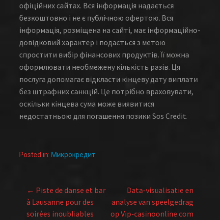
офіційних сайтах. Вся інформація надається
безкоштовно і не є публічною офертою. Вся
інформація, розміщена на сайті, має інформаційно-
довідковий характер і подається з метою
спростити вибір фінансових продуктів. Її можна
оформлювати необмежену кількість разів. Ця
послуга допомагає відкласти кінцеву дату виплати
без штрафних санкцій. Це потрібно враховувати,
оскільки кінцева сума може виявитися
недостатньою для погашення позики Sos Credit.
Posted in:
Микрокредит
← Piste de danse et bar
Data-visualisatie en
Post
à Lausanne pour des
analyse van speelgedrag
soirées inoubliables
op Vip-casinoonline.com