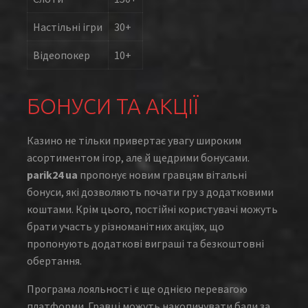
Настільні ігри
30+
Відеопокер
10+
БОНУСИ ТА АКЦІЇ
Казино не тільки привертає увагу широким
асортиментом ігор, але й щедрими бонусами.
parik24 ua
пропонує новим гравцям вітальні
бонуси, які дозволяють почати гру з додатковими
коштами. Крім цього, постійні користувачі можуть
брати участь у різноманітних акціях, що
пропонують додаткові виграші та безкоштовні
обертання.
Програма лояльності є ще однією перевагою
платформи. Гравці можуть накопичувати бали за