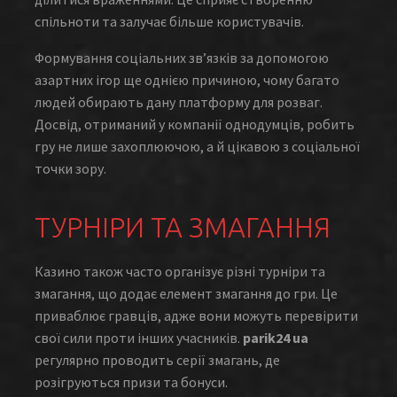
спільноти та залучає більше користувачів.
Формування соціальних зв’язків за допомогою
азартних ігор ще однією причиною, чому багато
людей обирають дану платформу для розваг.
Досвід, отриманий у компанії однодумців, робить
гру не лише захоплюючою, а й цікавою з соціальної
точки зору.
ТУРНІРИ ТА ЗМАГАННЯ
Казино також часто організує різні турніри та
змагання, що додає елемент змагання до гри. Це
приваблює гравців, адже вони можуть перевірити
свої сили проти інших учасників.
parik24 ua
регулярно проводить серії змагань, де
розігруються призи та бонуси.