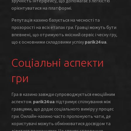
зручність інтерфейсу, що допомагає з легкістю
орієнтуватися на платформі.
Репутація казино базується на чесності та
прозорості на всіх етапах гри. Гравці можуть бути
впевнені, що отримують якісний сервіс і чесну гру,
що є основними складовими успіху
parik24 ua
.
Соціальні аспекти
гри
Гра в казино завжди супроводжується емоційним
аспектом.
parik24 ua
підтримує спілкування між
гравцями, що додає соціального виміру у процес
гри. Онлайн-казино часто пропонують чати, де
користувачі можуть обмінюватися досвідом та
ділитися враженнями. Це сприяє створенню