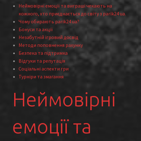
Неймовірні емоції та виграші чекають на
кожного, хто приєднається до світу з parik24 ua.
Чому обирають parik24 ua?
Бонуси та акції
Незабутній ігровий досвід
Методи поповнення рахунку
Безпека та підтримка
Відгуки та репутація
Соціальні аспекти гри
Турніри та змагання
Неймовірні
емоції та