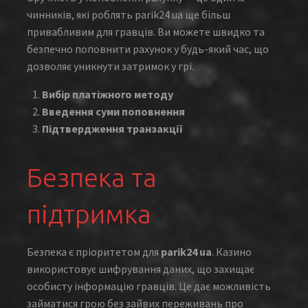
чинників, які роблять parik24 ua ще більш
привабливим для гравців. Ви можете швидко та
безпечно поповнити рахунок у будь-який час, що
дозволяє уникнути затримок у грі.
Вибір платіжного методу
Введення суми поповнення
Підтвердження транзакції
Безпека та
підтримка
Безпека є пріоритетом для
parik24 ua
. Казино
використовує шифрування даних, що захищає
особисту інформацію гравців. Це дає можливість
займатися грою без зайвих переживань про