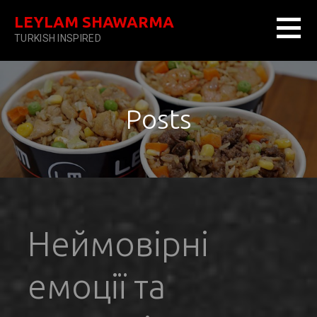
Skip
LEYLAM SHAWARMA
to
TURKISH INSPIRED
content
Posts
Неймовірні
емоції та