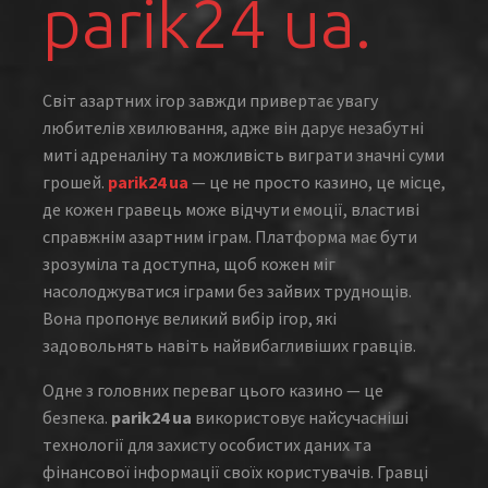
parik24 ua.
Світ азартних ігор завжди привертає увагу
любителів хвилювання, адже він дарує незабутні
миті адреналіну та можливість виграти значні суми
грошей.
parik24 ua
— це не просто казино, це місце,
де кожен гравець може відчути емоції, властиві
справжнім азартним іграм. Платформа має бути
зрозуміла та доступна, щоб кожен міг
насолоджуватися іграми без зайвих труднощів.
Вона пропонує великий вибір ігор, які
задовольнять навіть найвибагливіших гравців.
Одне з головних переваг цього казино — це
безпека.
parik24 ua
використовує найсучасніші
технології для захисту особистих даних та
фінансової інформації своїх користувачів. Гравці