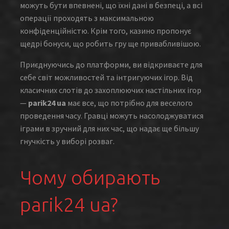
можуть бути впевнені, що їхні дані в безпеці, а всі
операції проходять з максимальною
конфіденційністю. Крім того, казино пропонує
щедрі бонуси, що робить гру ще привабливішою.
Приєднуючись до платформи, ви відкриваєте для
себе світ можливостей та інтригуючих ігор. Від
класичних слотів до захоплюючих настільних ігор
—
parik24 ua
має все, що потрібно для веселого
проведення часу. Гравці можуть насолоджуватися
іграми в зручний для них час, що надає ще більшу
гнучкість у виборі розваг.
Чому обирають
parik24 ua?