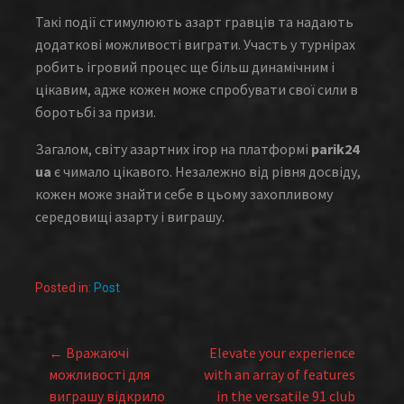
Такі події стимулюють азарт гравців та надають
додаткові можливості виграти. Участь у турнірах
робить ігровий процес ще більш динамічним і
цікавим, адже кожен може спробувати свої сили в
боротьбі за призи.
Загалом, світу азартних ігор на платформі
parik24
ua
є чимало цікавого. Незалежно від рівня досвіду,
кожен може знайти себе в цьому захопливому
середовищі азарту і виграшу.
Posted in:
Post
← Вражаючі
Elevate your experience
Post
можливості для
with an array of features
виграшу відкрило
in the versatile 91 club