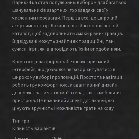
Парик24 ua став популярним вибором для багатьох
шанувальників азартних ігор завдяки своїм
численним перевагам. Перш за все, це широкий
асортимент ігор. Казино постійно оновлює свій
каталог, щоб задовольнити смаки різних гравців.
Відвідувачі можуть знайти як традиційні, так і
сучасні ігри, які відповідають їхнім вподобанням.
Крім того, платформа забезпечує приємний
інтерфейс, що дозволяє легко орієнтуватися в
широкому виборі пропозицій. Простота навігації
робить гру комфортною, а адаптивний дизайн
дозволяє грати як з комп’ютера, так і з мобільних
пристроїв. Це важливий аспект для людей, які
цінують зручність і можливість грати на ходу.
Тип гри
Кількість варіантів
Слоти
150+