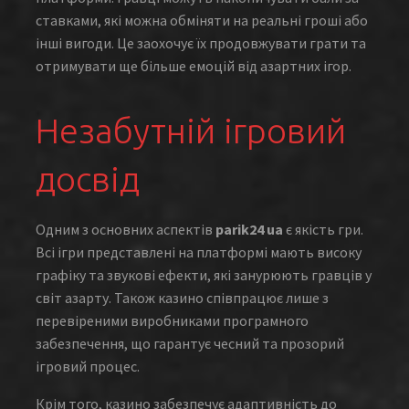
ставками, які можна обміняти на реальні гроші або
інші вигоди. Це заохочує їх продовжувати грати та
отримувати ще більше емоцій від азартних ігор.
Незабутній ігровий
досвід
Одним з основних аспектів
parik24 ua
є якість гри.
Всі ігри представлені на платформі мають високу
графіку та звукові ефекти, які занурюють гравців у
світ азарту. Також казино співпрацює лише з
перевіреними виробниками програмного
забезпечення, що гарантує чесний та прозорий
ігровий процес.
Крім того, казино забезпечує адаптивність до