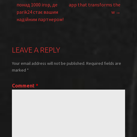
navigation
понад 1000 ігор, де
app that transforms the
parik24 стає вашим
w →
надійним партнером!
LEAVE A REPLY
Your email address will not be published.
Required fields are
marked
*
Comment
*