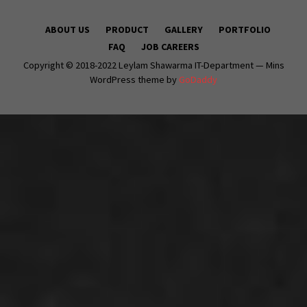
ABOUT US
PRODUCT
GALLERY
PORTFOLIO
FAQ
JOB CAREERS
Copyright © 2018-2022 Leylam Shawarma IT-Department — Mins
WordPress theme by
GoDaddy