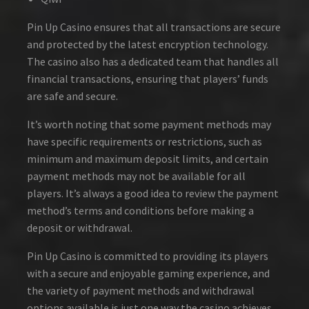
Pin Up Casino ensures that all transactions are secure
and protected by the latest encryption technology.
The casino also has a dedicated team that handles all
financial transactions, ensuring that players’ funds
are safe and secure.
It’s worth noting that some payment methods may
have specific requirements or restrictions, such as
minimum and maximum deposit limits, and certain
payment methods may not be available for all
players. It’s always a good idea to review the payment
method’s terms and conditions before making a
deposit or withdrawal.
Pin Up Casino is committed to providing its players
with a secure and enjoyable gaming experience, and
the variety of payment methods and withdrawal
options available is just one way the casino achieves