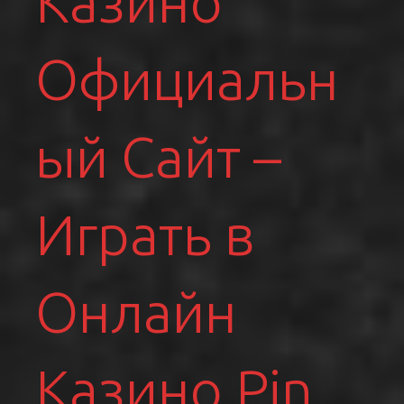
Казино
Официальн
ый Сайт –
Играть в
Онлайн
Казино Pin