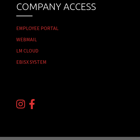
COMPANY ACCESS
EMPLOYEE PORTAL
WEBMAIL
LM CLOUD
EBISX SYSTEM