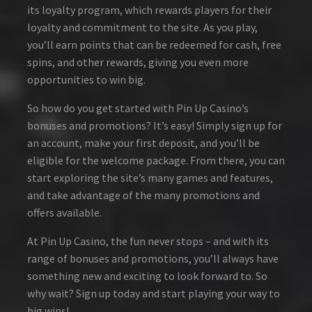
its loyalty program, which rewards players for their
loyalty and commitment to the site. As you play,
you’ll earn points that can be redeemed for cash, free
spins, and other rewards, giving you even more
opportunities to win big.
So how do you get started with Pin Up Casino’s
bonuses and promotions? It’s easy! Simply sign up for
an account, make your first deposit, and you’ll be
eligible for the welcome package. From there, you can
start exploring the site’s many games and features,
and take advantage of the many promotions and
offers available.
At Pin Up Casino, the fun never stops – and with its
range of bonuses and promotions, you’ll always have
something new and exciting to look forward to. So
why wait? Sign up today and start playing your way to
big wins!