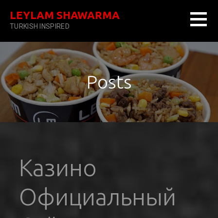
Skip
LEYLAM SHAWARMA
to
TURKISH INSPIRED
content
Posts
Казино
Официальный