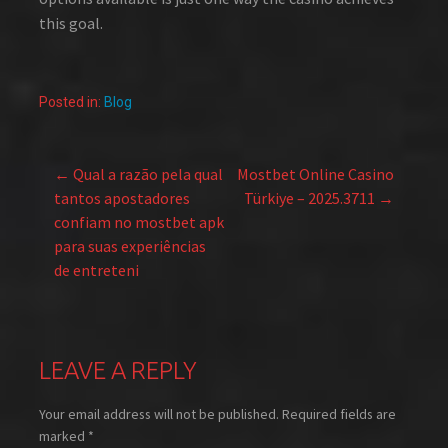
this goal.
Posted in:
Blog
← Qual a razão pela qual
Mostbet Online Casino
Post
tantos apostadores
Türkiye – 2025.3711 →
confiam no mostbet apk
navigation
para suas experiências
de entreteni
LEAVE A REPLY
Your email address will not be published.
Required fields are
marked
*