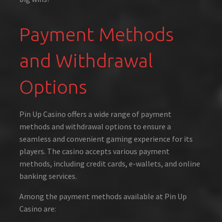
Payment Methods
and Withdrawal
Options
Pin Up Casino offers a wide range of payment
methods and withdrawal options to ensure a
seamless and convenient gaming experience for its
players. The casino accepts various payment
methods, including credit cards, e-wallets, and online
banking services.
Among the payment methods available at Pin Up
Casino are: