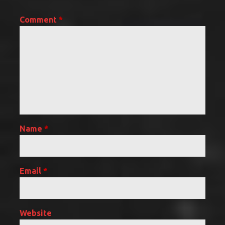
Comment
*
Name
*
Email
*
Website