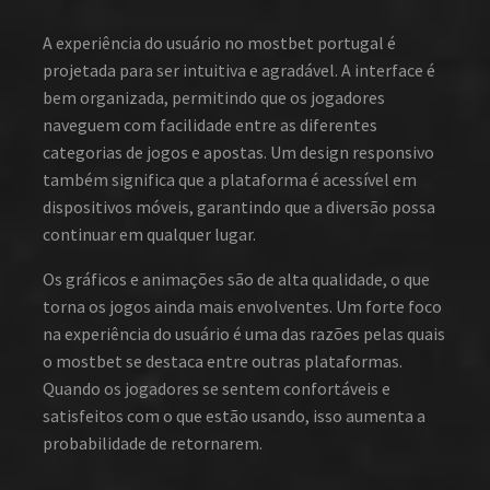
A experiência do usuário no mostbet portugal é
projetada para ser intuitiva e agradável. A interface é
bem organizada, permitindo que os jogadores
naveguem com facilidade entre as diferentes
categorias de jogos e apostas. Um design responsivo
também significa que a plataforma é acessível em
dispositivos móveis, garantindo que a diversão possa
continuar em qualquer lugar.
Os gráficos e animações são de alta qualidade, o que
torna os jogos ainda mais envolventes. Um forte foco
na experiência do usuário é uma das razões pelas quais
o mostbet se destaca entre outras plataformas.
Quando os jogadores se sentem confortáveis e
satisfeitos com o que estão usando, isso aumenta a
probabilidade de retornarem.