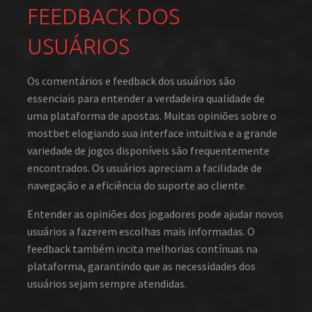
FEEDBACK DOS
USUÁRIOS
Os comentários e feedback dos usuários são
essenciais para entender a verdadeira qualidade de
uma plataforma de apostas. Muitas opiniões sobre o
mostbet elogiando sua interface intuitiva e a grande
variedade de jogos disponíveis são frequentemente
encontrados. Os usuários apreciam a facilidade de
navegação e a eficiência do suporte ao cliente.
Entender as opiniões dos jogadores pode ajudar novos
usuários a fazerem escolhas mais informadas. O
feedback também incita melhorias contínuas na
plataforma, garantindo que as necessidades dos
usuários sejam sempre atendidas.