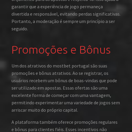
garantir que a experiência de jogo permaneça
divertida e responsável, evitando perdas significativas.
Portanto, a moderação é sempre um princípio a ser
seguido.
Promoções e Bônus
Um dos atrativos do mostbet portugal são suas
promoções e bônus atrativos. Ao se registrar, os
usuários recebem um bônus de boas-vindas que pode
ser utilizado em apostas. Essas ofertas são uma
excelente forma de começar com uma vantagem,
permitindo experimentar uma variedade de jogos sem
arriscar muito do próprio capital.
A plataforma também oferece promoções regulares
e bônus para clientes fiéis. Esses incentivos não