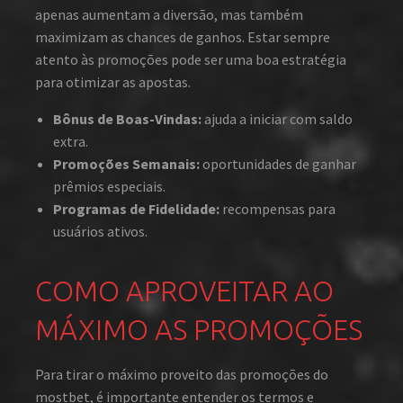
apenas aumentam a diversão, mas também
maximizam as chances de ganhos. Estar sempre
atento às promoções pode ser uma boa estratégia
para otimizar as apostas.
Bônus de Boas-Vindas:
ajuda a iniciar com saldo
extra.
Promoções Semanais:
oportunidades de ganhar
prêmios especiais.
Programas de Fidelidade:
recompensas para
usuários ativos.
COMO APROVEITAR AO
MÁXIMO AS PROMOÇÕES
Para tirar o máximo proveito das promoções do
mostbet, é importante entender os termos e