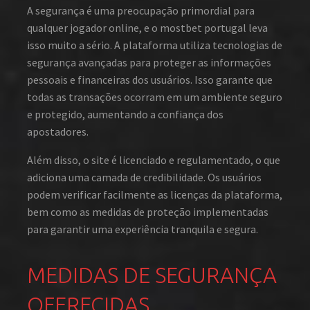
A segurança é uma preocupação primordial para
qualquer jogador online, e o mostbet portugal leva
isso muito a sério. A plataforma utiliza tecnologias de
segurança avançadas para proteger as informações
pessoais e financeiras dos usuários. Isso garante que
todas as transações ocorram em um ambiente seguro
e protegido, aumentando a confiança dos
apostadores.
Além disso, o site é licenciado e regulamentado, o que
adiciona uma camada de credibilidade. Os usuários
podem verificar facilmente as licenças da plataforma,
bem como as medidas de proteção implementadas
para garantir uma experiência tranquila e segura.
MEDIDAS DE SEGURANÇA
OFERECIDAS