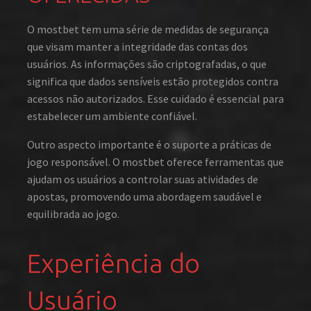
O mostbet tem uma série de medidas de segurança
que visam manter a integridade das contas dos
usuários. As informações são criptografadas, o que
significa que dados sensíveis estão protegidos contra
acessos não autorizados. Esse cuidado é essencial para
estabelecer um ambiente confiável.
Outro aspecto importante é o suporte a práticas de
jogo responsável. O mostbet oferece ferramentas que
ajudam os usuários a controlar suas atividades de
apostas, promovendo uma abordagem saudável e
equilibrada ao jogo.
Experiência do
Usuário