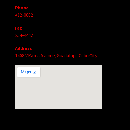
Phone
412-0882
Fax
254-4442
Address
1408 V.Rama Avenue, Guadalupe Cebu City