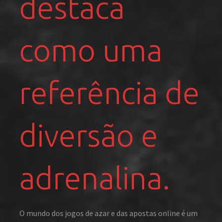
destaca
como uma
referência de
diversão e
adrenalina.
O mundo dos jogos de azar e das apostas online é um