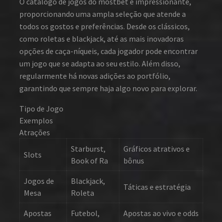
O catalogo de jogos do mostbet é impressionante,
proporcionando uma ampla seleção que atende a
todos os gostos e preferências. Desde os clássicos,
como roletas e blackjack, até as mais inovadoras
opções de caça-níqueis, cada jogador pode encontrar
um jogo que se adapta ao seu estilo. Além disso,
regularmente há novas adições ao portfólio,
garantindo que sempre haja algo novo para explorar.
Tipo de Jogo
Exemplos
Atrações
Starburst,
Gráficos atrativos e
Slots
Book of Ra
bônus
Jogos de
Blackjack,
Táticas e estratégia
Mesa
Roleta
Apostas
Futebol,
Apostas ao vivo e odds