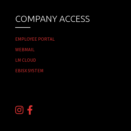
COMPANY ACCESS
EMPLOYEE PORTAL
WEBMAIL
LM CLOUD
EBISX SYSTEM