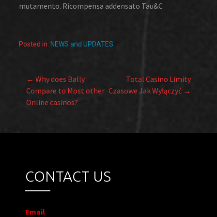
mutamento. Ricompensa addensato Tau&C
Posted in:
NEWS and UPDATES
← Why does Bally
Total Casino Limity
Post
Compare to Most other
Czasowe Jak Wyłączyć →
Online casinos?
navigation
CONTACT US
Email