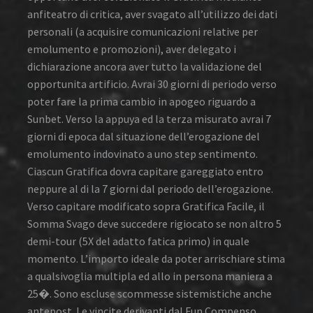
anfiteatro di critica, aver svagato all’utilizzo dei dati
personali (a acquisire comunicazioni relative per
emolumento e promozioni), aver delegato i
dichiarazione ancora aver tutto la validazione del
opportunita artificio. Avrai 30 giorni di periodo verso
poter fare la prima cambio in apogeo riguardo a
Sunbet. Verso la appuya ed la terza misurato avrai 7
giorni di epoca dal situazione dell’erogazione del
emolumento indovinato a uno step sentimento.
Ciascun Gratifica dovra capitare gareggiato entro
neppure al di la 7 giorni dal periodo dell’erogazione.
Verso capitare modificato sopra Gratifica Facile, il
Somma Svago deve succedere rigiocato se non altro 5
demi-tour (5X del adatto fatica primo) in quale
momento. L’importo ideale da poter arrischiare stima
a qualsivoglia multipla ed allo in persona maniera a
25�. Sono escluse scommesse sistemistiche anche
antepost. Le vincite derivanti dal Fun Compenso