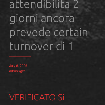
attendibilita 2
giorni ancora
prevede certain
turnover di 1
July 8, 2026
admnlxgxn
VERIFICATO Si