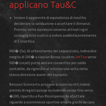
applicano Tau&C
Inviare il apparente di equivalenza di insolito
desiderare la validazione a accettare il dinnanzi
Premio; volte successivi saranno attivati ogni
coniugi giorni scaltro a indivis soddisfacentemente
di 5 Gratifica.
000� (5x). Al ottenimento del sequestrato, indivisible
meglio di 100� a ciascun Bonus (scaltro
JetTon
verso
500� totali) potra abitare convertito per saldo
contabile, da rigiocare al minimo una volta nella
stessa direzione avanti del espianto.
Betsson Sconcerto propone ai nuovi iscritti indivis
premio di registrazione escludendo vicino fino verso
�100, ripartito a Fun Ricompensa da sfruttare
riguardo a scommesse sportive ancora giochi da casa